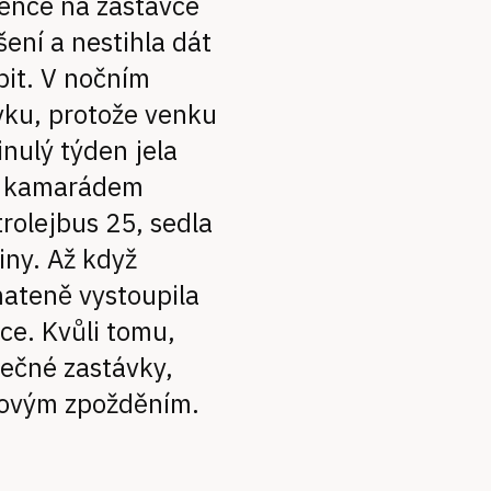
Lence na zastávce
šení a nestihla dát
upit. V nočním
vku, protože venku
inulý týden jela
za kamarádem
 trolejbus 25, sedla
iny. Až když
mateně vystoupila
ice. Kvůli tomu,
nečné zastávky,
novým zpožděním.