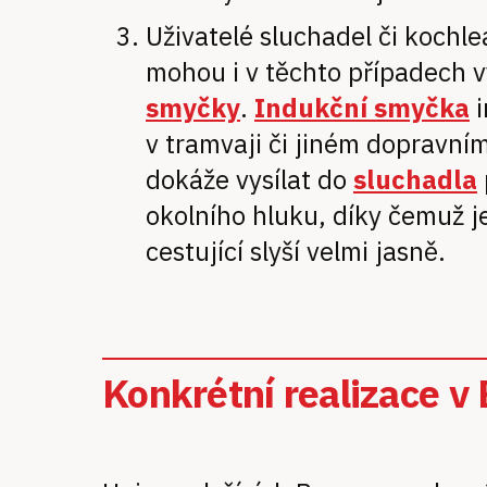
Uživatelé sluchadel či kochl
mohou i v těchto případech 
smyčky
.
Indukční smyčka
i
v tramvaji či jiném dopravní
dokáže vysílat do
sluchadla
okolního hluku, díky čemuž j
cestující slyší velmi jasně.
Konkrétní realizace v