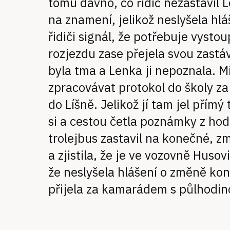
tomu dávno, co řidič nezastavil 
na znamení, jelikož neslyšela hlá
řidiči signál, že potřebuje vysto
rozjezdu zase přejela svou zastá
byla tma a Lenka ji nepoznala. M
zpracovávat protokol do školy 
do Líšně. Jelikož jí tam jel přímý
si a cestou četla poznámky z hod
trolejbus zastavil na konečné, z
a zjistila, že je ve vozovně Husov
že neslyšela hlášení o změně ko
přijela za kamarádem s půlhodi