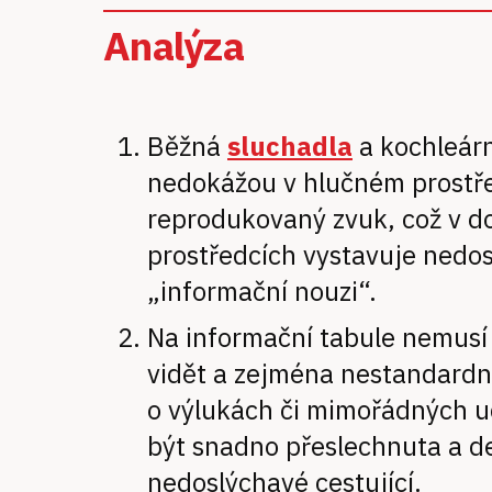
Analýza
Běžná
sluchadla
a kochleárn
nedokážou v hlučném prostře
reprodukovaný zvuk, což v d
prostředcích vystavuje nedo
„informační nouzi“.
Na informační tabule nemusí
vidět a zejména nestandardní
o výlukách či mimořádných 
být snadno přeslechnuta a d
nedoslýchavé cestující.