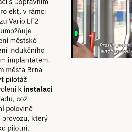
áci s Dopravním
rojekt, v rámci
zu Vario LF2
a umožňuje
ení městské
ní indukčního
ím implantátem.
em města Brna
t pilotáž
volení k
instalaci
adu, což
ní polovině
 provozu, který
o pilotní.