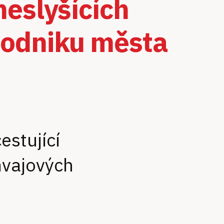
neslyšících
podniku města
estující
mvajových