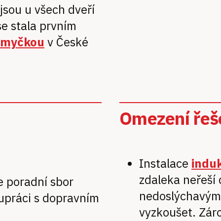
jsou u všech dveří
se stala prvním
smyčkou
v České
Omezení řeš
Instalace
indu
zdaleka neřeší
e poradní sbor
nedoslýchavým 
lupráci s dopravním
vyzkoušet. Záro