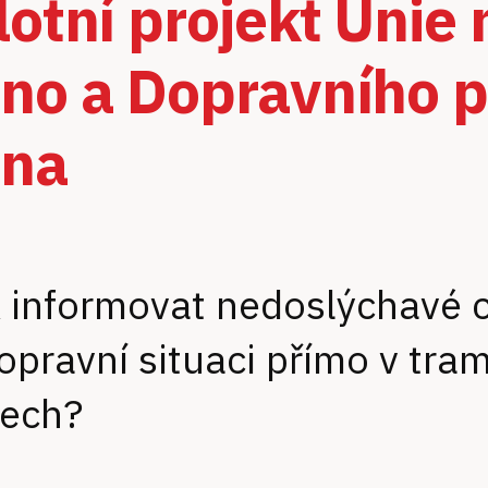
lotní projekt Unie 
no a Dopravního 
rna
 informovat nedoslýchavé c
opravní situaci přímo v tra
zech?