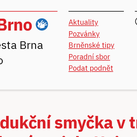
Brno
Aktuality
ČZJ
Pozvánky
sta Brna
Brněnské tipy
Poradní sbor
o
Podat podnět
dukční smyčka v t