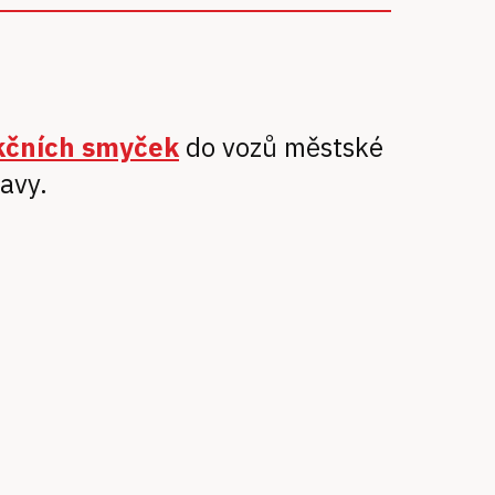
kčních smyček
do vozů městské
avy.