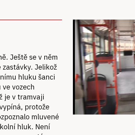
ně. Ještě se v něm
 zastávky. Jelikož
lnímu hluku šanci
u ve vozech
je v tramvaji
vypíná, protože
rozpoznalo mluvené
kolní hluk. Není