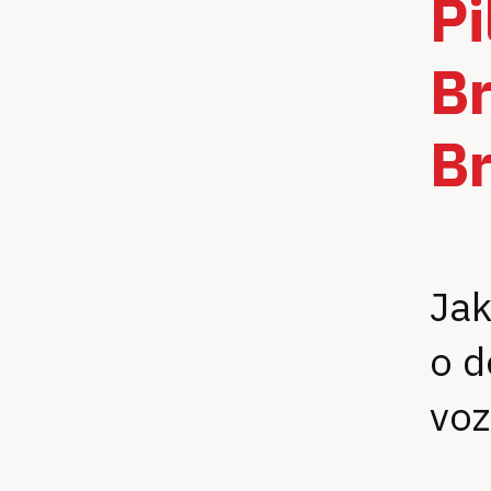
Pi
Br
B
Jak
o d
vo