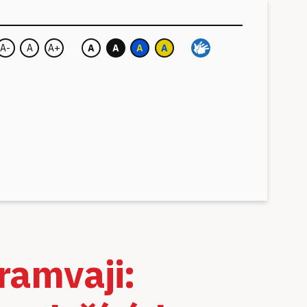
A-
A
A+
A
A
A
A
Velikost písma:
Barva pozadí:
ramvaji: