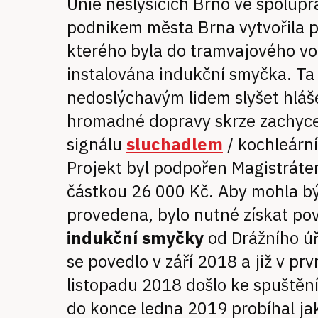
Unie neslyšících Brno ve spolupr
podnikem města Brna vytvořila p
kterého byla do tramvajového vo
instalována indukční smyčka. T
nedoslýchavým lidem slyšet hláš
hromadné dopravy skrze zachyce
signálu
sluchadlem
/ kochleárn
Projekt byl podpořen Magistrát
částkou 26 000 Kč. Aby mohla bý
provedena, bylo nutné získat po
indukční
smyčky
od Drážního úř
se povedlo v září 2018 a již v prv
listopadu 2018 došlo ke spuštění
do konce ledna 2019 probíhal jak