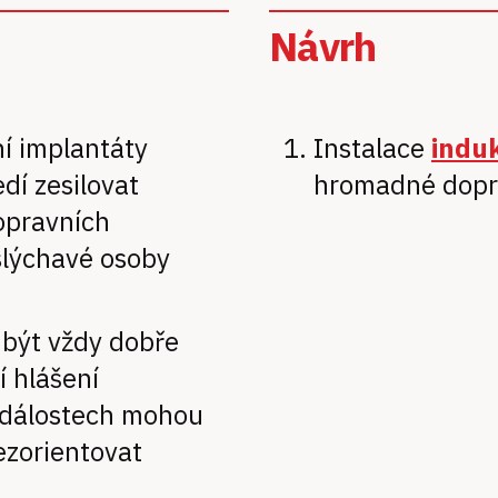
Návrh
í implantáty
Instalace
indu
dí zesilovat
hromadné dopr
opravních
slýchavé osoby
 být vždy dobře
 hlášení
událostech mohou
ezorientovat