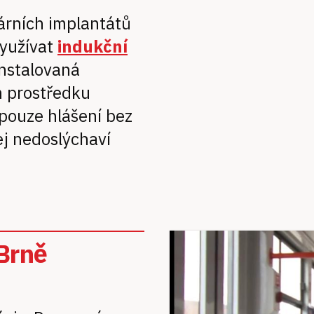
eárních implantátů
využívat
indukční
nstalovaná
m prostředku
pouze hlášení bez
ej nedoslýchaví
 Brně