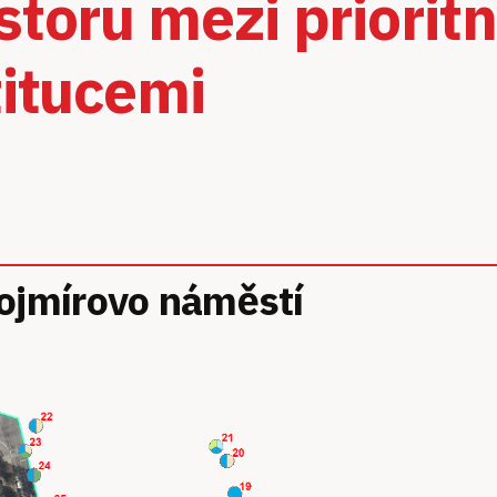
storu mezi priorit
titucemi
Mojmírovo náměstí