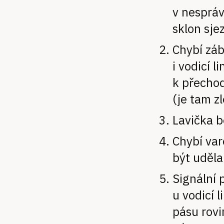
v nespráv
sklon sje
Chybí záb
i vodicí l
k přechod
(je tam z
Lavička b
Chybí var
být uděla
Signální 
u vodicí 
pásu rovi