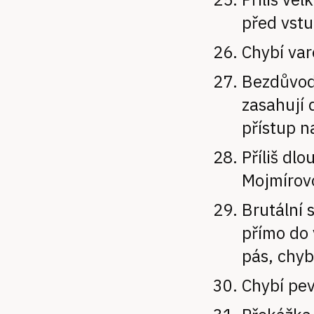
před vst
Chybí va
Bezdůvod
zasahují 
přístup n
Příliš dlo
Mojmírov
Brutální 
přímo do 
pás, chyb
Chybí pev