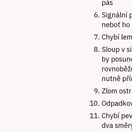
pás
Signální 
neboť ho 
Chybí lem
Sloup v s
by posuno
rovnoběž
nutně pří
Zlom ostr
Odpadkov
Chybí pev
dva směr