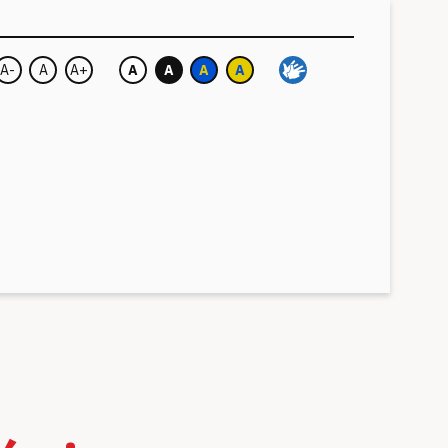
A-
A
A+
A
A
A
A
Velikost písma:
Barva pozadí: