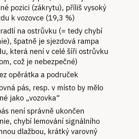
né pozici (zákrytu), příliš vysoký
zdu k vozovce (19,3 %)
radlí na ostrůvku (= tedy chybí
inie), špatně je sjezdová rampa
u, která není v celé šíři ostrůvku
lom, což je nebezpečné)
ez opěrátka a područek
ovná pás, resp. v místo by mělo
né jako „vozovka“
pás není správně ukončen
linie, chybí lemování signálního
nnou dlažbou, krátký varovný