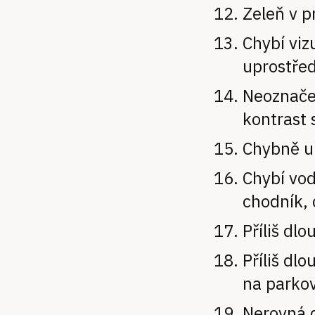
Zeleň v p
Chybí viz
uprostře
Neoznačen
kontrast 
Chybně u
Chybí vod
chodník, 
Příliš dlo
Příliš dlo
na parko
Nerovná 