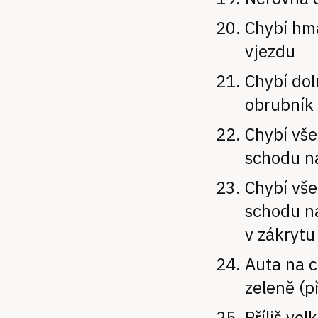
Chybí hm
vjezdu
Chybí dol
obrubník (
Chybí vše
schodu n
Chybí vše
schodu n
v zákrytu
Auta na c
zeleně (p
Příliš vel