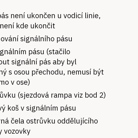
pás není ukončen u vodicí linie,
není kde ukončit
ování signálního pásu
ignálním pásu (stačilo
ut signální pás aby byl
ný s osou přechodu, nemusí být
mo v ose)
ůvku (sjezdová rampa viz bod 2)
ý koš v signálním pásu
ná čela ostrůvku oddělujícího
y vozovky