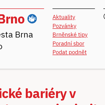
Brno
Aktuality
ČZJ
Pozvánky
sta Brna
Brněnské tipy
Poradní sbor
o
Podat podnět
ické bariéry v