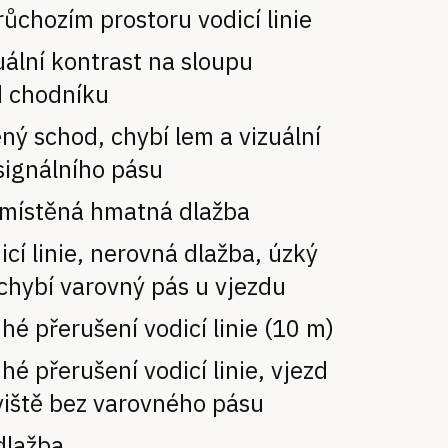
růchozím prostoru vodicí linie
uální kontrast na sloupu
d chodníku
ý schod, chybí lem a vizuální
signálního pásu
místěná hmatná dlažba
icí linie, nerovná dlažba, úzký
chybí varovný pás u vjezdu
uhé přerušení vodicí linie (10 m)
uhé přerušení vodicí linie, vjezd
viště bez varovného pásu
dlažba