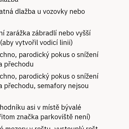
atná dlažba u vozovky nebo
ní zarážka zábradlí nebo vyšší
aby vytvořil vodicí linii)
chno, parodický pokus o snížení
a přechodu
chno, parodický pokus o snížení
a přechodu, semafory nejsou
hodníku asi v místě bývalé
řitom značka parkoviště není)
ké mezery v roštu, vystouplý rošt