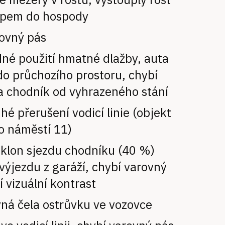
upem do hospody
rovný pás
né použití hmatné dlažby, auta
do průchozího prostoru, chybí
a chodník od vyhrazeného stání
uhé přerušení vodicí linie (objekt
o náměstí 11)
sklon sjezdu chodníku (40 %)
výjezdu z garáží, chybí varovný
í vizuální kontrast
ná čela ostrůvku ve vozovce