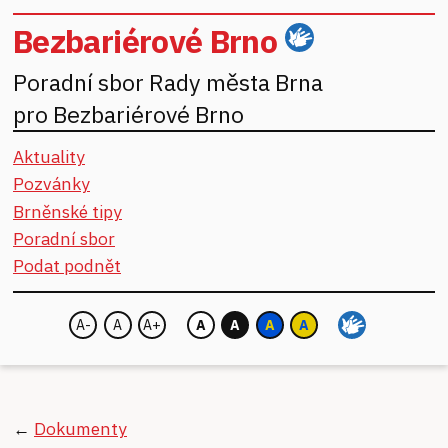
Bezbariérové Brno
ČZJ
Poradní sbor Rady města Brna
pro Bezbariérové Brno
Aktuality
Pozvánky
Brněnské tipy
Poradní sbor
Podat podnět
A-
A
A+
A
A
A
A
Velikost písma:
Barva pozadí:
←
Dokumenty