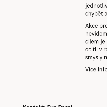
jednotli
chybět a
Akce pro
nevidomý
cílem je
ocitli v
smysly n
Více inf