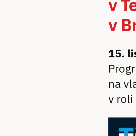
v T
v B
15. l
Progr
na vl
v rol