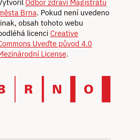
Vytvořil
Odbor zdraví Magistrátu
města Brna
. Pokud není uvedeno
jinak, obsah tohoto webu
podléhá licenci
Creative
Commons Uveďte původ 4.0
Mezinárodní License
.