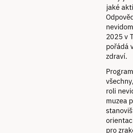
jaké akt
Odpovědi
nevidomý
2025 v 
pořádá v
zdraví.
Program 
všechny,
roli nev
muzea pr
stanoviš
orientac
pro zrak