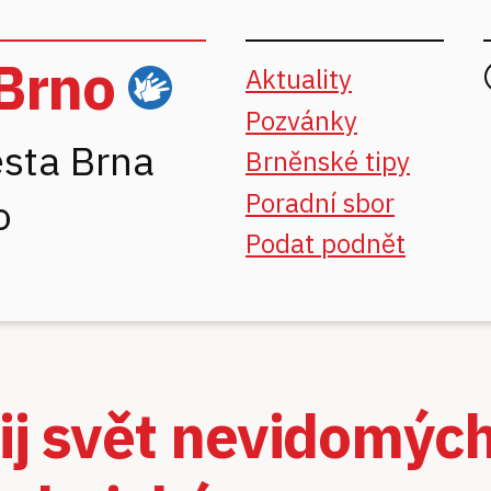
Brno
Aktuality
ČZJ
Pozvánky
sta Brna
Brněnské tipy
Poradní sbor
o
Podat podnět
ij svět nevidomýc