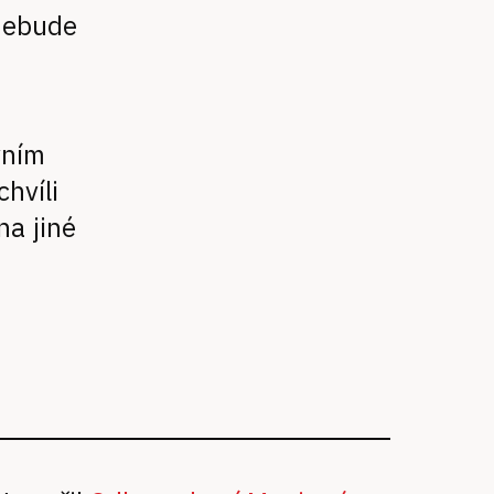
 nebude
vním
hvíli
na jiné