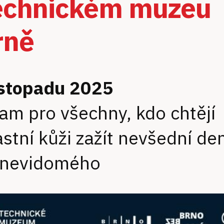
echnickém muzeu
rně
istopadu 2025
am pro všechny, kdo chtějí
astní kůži zažít nevšední de
i nevidomého