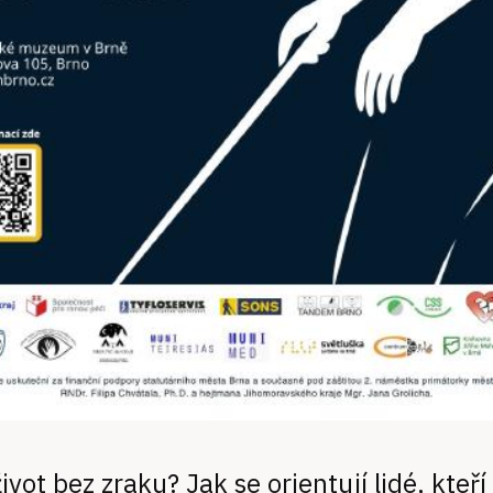
ivot bez zraku? Jak se orientují lidé, kteří