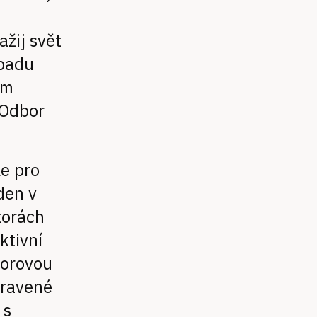
žij svět
opadu
um
 Odbor
le pro
den v
torách
ktivní
torovou
upravené
 s