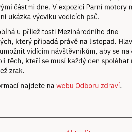
vými částmi dne. V expozici Parní motory
ni ukázka výcviku vodicích psů.
bíhá u příležitosti Mezinárodního dne
ch, který připadá právě na listopad. Hla
 umožnit vidícím návštěvníkům, aby se na c
 roli těch, kteří se musí každý den spoléhat 
ež zrak.
ormací najdete na
webu Odboru zdraví
.