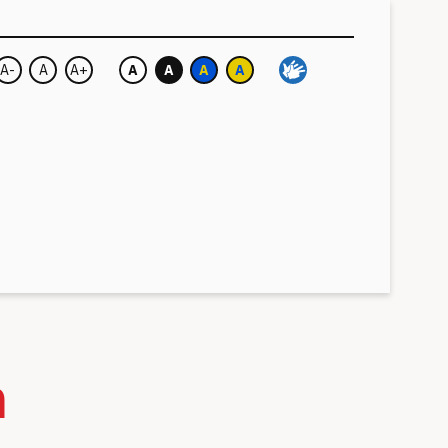
A-
A
A+
A
A
A
A
Velikost písma:
Barva pozadí:
h