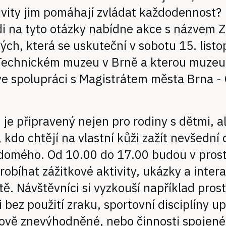
ivity jim pomáhají zvládat každodennost?
 na tyto otázky nabídne akce s názvem Za
ch, která se uskuteční v sobotu 15. list
Technickém muzeu v Brně a kterou muze
e spolupráci s Magistrátem města Brna -
je připravený nejen pro rodiny s dětmi, a
 kdo chtějí na vlastní kůži zažít nevšední 
idomého. Od 10.00 do 17.00 budou v pros
obíhat zážitkové aktivity, ukázky a intera
tě. Návštěvníci si vyzkouší například pros
i bez použití zraku, sportovní disciplíny 
ově znevýhodněné, nebo činnosti spojené