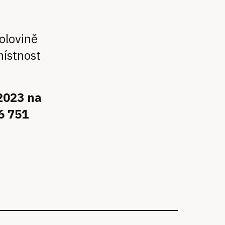
polovině
místnost
.2023 na
6 751