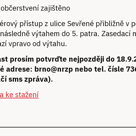
 občerstvení zajištěno
iérový přístup z ulice Sevřené přibližně v 
následně výtahem do 5. patra. Zasedací 
zí vpravo od výtahu.
čast prosím potvrďte nejpozději do 18.9
é adrese: brno@nrzp nebo tel. čísle 73
ačí sms zpráva).
a ke stažení