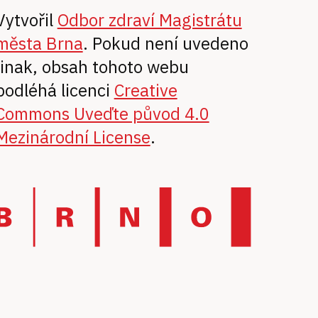
Vytvořil
Odbor zdraví Magistrátu
města Brna
. Pokud není uvedeno
jinak, obsah tohoto webu
podléhá licenci
Creative
Commons Uveďte původ 4.0
Mezinárodní License
.