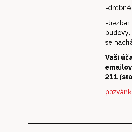
- drobné
- bezbar
budovy, 
se nachá
V aši ú
emailov
211 (st
pozvánk