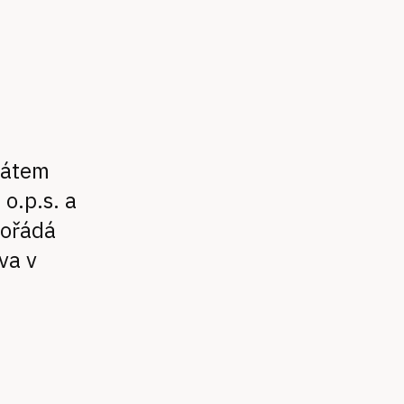
rátem
o.p.s. a
pořádá
va v