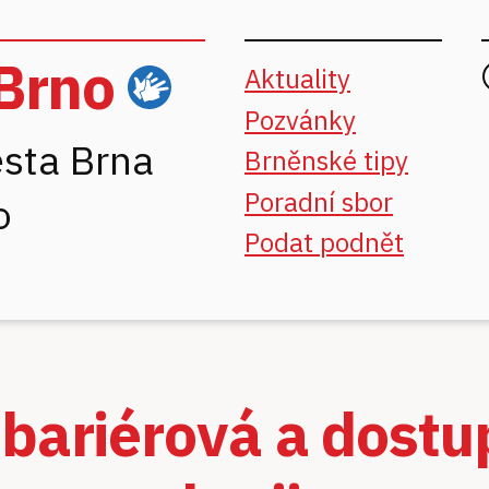
Brno
Aktuality
ČZJ
Pozvánky
sta Brna
Brněnské tipy
Poradní sbor
o
Podat podnět
bariérová a dost