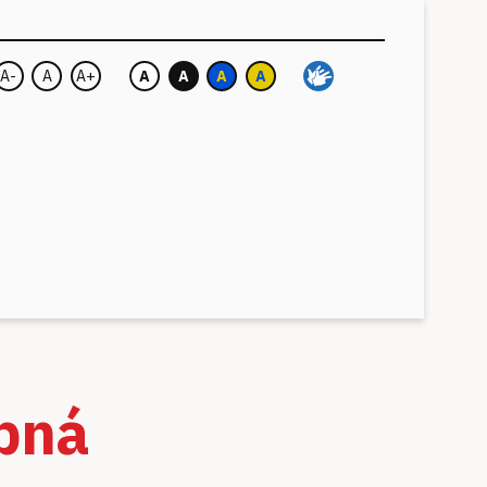
A-
A
A+
A
A
A
A
Velikost písma:
Barva pozadí:
upná