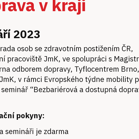
rava v kraji
áří 2023
 rada osob se zdravotním postižením ČR,
ní pracoviště JmK, ve spolupráci s Magist
na odborem dopravy, Tyflocentrem Brno, 
JmK, v rámci Evropského týdne mobility 
 seminář “Bezbariérová a dostupná dopra
zační pokyny:
na semináři je zdarma