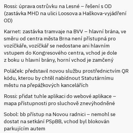
Rossi: úprava ostrůvku na Lesné – řešení s OD
(zastávka MHD na ulici Loosova a Haškova-vyjádření
OD)
Karnet: zastávka tramvaje na BVV – hlavní brána, ve
směru od centra města Brna není přístupná pro
vozíčkáře, vozíčkář se nedostane ani hlavním
vstupem do Kongresového centra, vchod je dole
z boku u hlavní brány, horní vchod je zamčený
Poláček: představil novou službu prostřednictvím QR
kódu, kterou by chtěl nabídnout Statutárnímu
městu na přepážkových kancelářích
Rossi: přidat tuhle aplikaci do webové aplikace –
mapa přístupnosti pro sluchově znevýhodněné
Sobol: bb přístup na Novou radnici – nemohl se
dostat na setkání PSpBB, vchod byl blokován
parkujícím autem