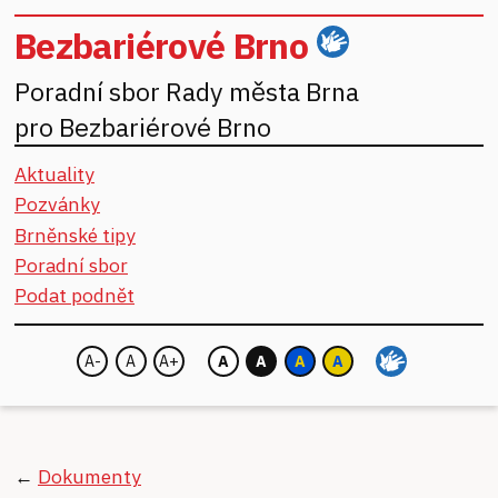
Bezbariérové Brno
ČZJ
Poradní sbor Rady města Brna
pro Bezbariérové Brno
Aktuality
Pozvánky
Brněnské tipy
Poradní sbor
Podat podnět
A-
A
A+
A
A
A
A
Velikost písma:
Barva pozadí:
←
Dokumenty