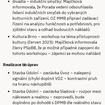
divadla – indukční smyčky: Majíčková
informovala, že Porada vedení odsouhlasila
řešení indukčních smyček do vybraných
kulturních zařízení, OZ MMB připraví zadávací
řízení na analýzu funkčnosti a potřebnosti, pro
zjištění stavu a odhad budoucích nákladů
Kultura Brno – workshop na téma přístupnosti
kultury (červen 2025): Majíčková informovala
členy PSpBB, že je možné případné zapojení do
tohoto workshopu – zájemci se mohou nahlásit
Realizace bb úprav
Stavba Údolní – zastávka Úvoz – nalepený
signální (chybí doplnit VDZ – kontrastní pruh
na hranu nástupiště)
Stavba Údolní – zastávka Sladová – rozpor mezi
nákresem a realitou – neprovedli, bude
doplněno po dohodě s DPMB dle reálného stavu