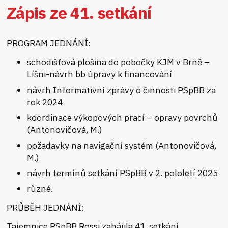
Zápis ze 41. setkání
PROGRAM JEDNÁNÍ:
schodišťová plošina do pobočky KJM v Brně –
Líšni-návrh bb úpravy k financování
návrh Informativní zprávy o činnosti PSpBB za
rok 2024
koordinace výkopových prací – opravy povrchů
(Antonovičová, M.)
požadavky na navigační systém (Antonovičová,
M.)
návrh termínů setkání PSpBB v 2. pololetí 2025
různé.
PRŮBĚH JEDNÁNÍ:
Tajemnice PSpBB Rossi zahájila 41. setkání